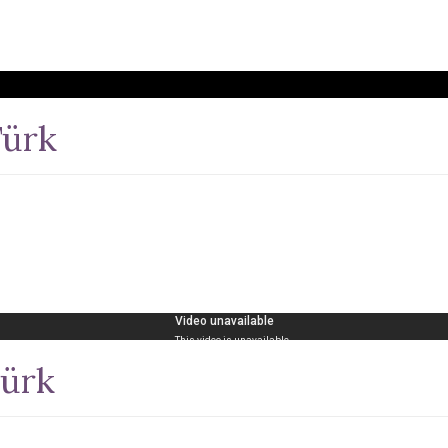
Türk
türk