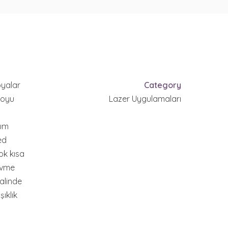
oyalar
Category
Koyu
Lazer Uygulamaları
Tüm
ed
ok kısa
övme
halinde
ıklık