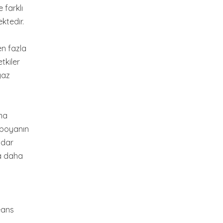
 farklı
ktedir.
en fazla
tkiler
yaz
ma
 boyanın
adar
ya daha
eans