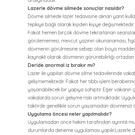
aralığındadır.
Lazerle dövme silmede sonuçlar nasıldır?
Dövme silmede lazer tedavisine alınan yanıt kull
tepkiye bağlı olarak kişiden kişiye değişmektedir.
Fakat hemen birçok dövme tekrarlanan seanslarl
görülememesi, mevcut yazının okunanaması, figür 
dövmenin görülmesine sebep olan boya maddesi 
kaynaklı olarak dövmenin görünebilirliği ortadan 
Deride anormal iz bırakır mı?
Lazer ile yapılan dövme silme tedavilerinde vaka
gelişmemektedir. Fakat her tıbbi işlem beraberinde 
yaşanabilecek bir yapıya sahiptir. Eğer vakanın ge
vakalarda sorun gelişme riski artmaktadır. Uyg
taktirde genellikle sorun yaşamadan dövmenizi 
Uygulama öncesi neler yapılmalıdır?
Uygulamadan önce hekim tarafından ayrıntılı muaye
durumlarda deneme uygulaması yapılır.Lazerle dö