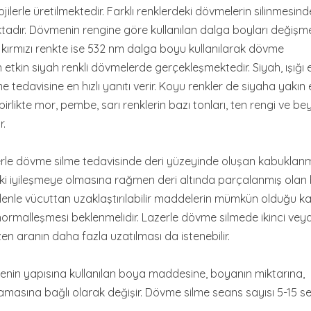
lerle üretilmektedir. Farklı renklerdeki dövmelerin silinmesinde
ktadır. Dövmenin rengine göre kullanılan dalga boyları değişme
 kırmızı renkte ise 532 nm dalga boyu kullanılarak dövme
n etkin siyah renkli dövmelerde gerçekleşmektedir. Siyah, ışığı 
tedavisine en hızlı yanıtı verir. Koyu renkler de siyaha yakın e
irlikte mor, pembe, sarı renklerin bazı tonları, ten rengi ve be
r.
zerle dövme silme tedavisinde deri yüzeyinde oluşan kabuklan
ndeki iyileşmeye olmasına rağmen deri altında parçalanmış olan
enle vücuttan uzaklaştırılabilir maddelerin mümkün olduğu k
normalleşmesi beklenmelidir. Lazerle dövme silmede ikinci ve
zen aranın daha fazla uzatılması da istenebilir.
enin yapısına kullanılan boya maddesine, boyanın miktarına,
amasına bağlı olarak değişir. Dövme silme seans sayısı 5-15 s