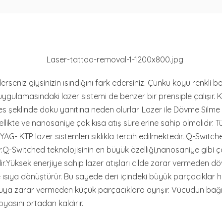
lerseniz giysinizin ısındığını fark edersiniz. Çünkü koyu renkli b
uygulamasındaki lazer sistemi de benzer bir prensiple çalışır. 
ses şeklinde doku yanıtına neden olurlar. Lazer ile Dövme Silme
likte ve nanosaniye çok kısa atış sürelerine sahip olmalıdır. 
- KTP lazer sistemleri sıklıkla tercih edilmektedir. Q-Switch
dir.Q-Switched teknolojisinin en büyük özelliği,nanosaniye gibi ç
ir.Yüksek enerjiye sahip lazer atışları cilde zarar vermeden d
e ısıya dönüştürür. Bu sayede deri içindeki büyük parçacıklar 
uya zarar vermeden küçük parçacıklara ayrışır. Vücudun bağış
asını ortadan kaldırır.