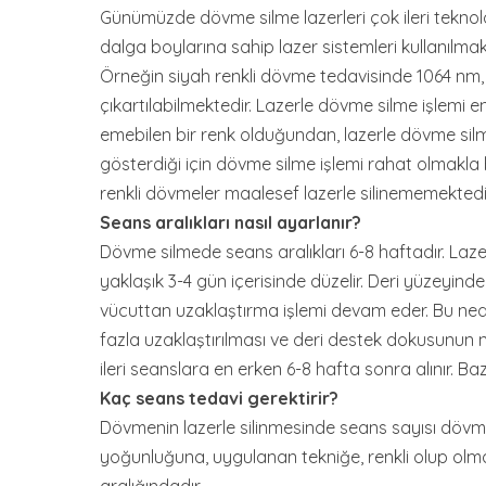
Günümüzde dövme silme lazerleri çok ileri teknoloji
dalga boylarına sahip lazer sistemleri kullanılma
Örneğin siyah renkli dövme tedavisinde 1064 nm,
çıkartılabilmektedir. Lazerle dövme silme işlemi e
emebilen bir renk olduğundan, lazerle dövme silme 
gösterdiği için dövme silme işlemi rahat olmakla b
renkli dövmeler maalesef lazerle silinememektedi
Seans aralıkları nasıl ayarlanır?
Dövme silmede seans aralıkları 6-8 haftadır. La
yaklaşık 3-4 gün içerisinde düzelir. Deri yüzeyi
vücuttan uzaklaştırma işlemi devam eder. Bu ned
fazla uzaklaştırılması ve deri destek dokusunun 
ileri seanslara en erken 6-8 hafta sonra alınır. Ba
Kaç seans tedavi gerektirir?
Dövmenin lazerle silinmesinde seans sayısı dövm
yoğunluğuna, uygulanan tekniğe, renkli olup olm