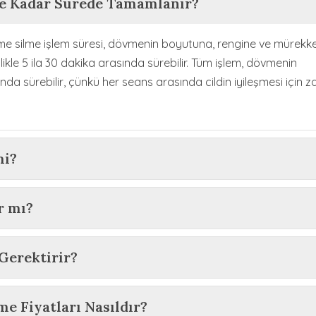
Ne Kadar Sürede Tamamlanır?
vme silme işlem süresi, dövmenin boyutuna, rengine ve mürekk
likle 5 ila 30 dakika arasında sürebilir. Tüm işlem, dövmenin
sında sürebilir, çünkü her seans arasında cildin iyileşmesi için
mi?
r mı?
Gerektirir?
me Fiyatları Nasıldır?