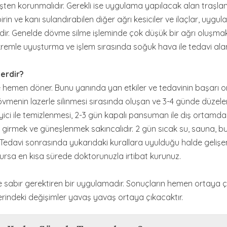
ten korunmalıdır. Gerekli ise uygulama yapılacak alan traşlan
 ve kanı sulandırabilen diğer ağrı kesiciler ve ilaçlar, uyg
lidir. Genelde dövme silme işleminde çok düşük bir ağrı oluşmak
 kremle uyuşturma ve işlem sırasında soğuk hava ile tedavi alan
erdir?
 hemen döner. Bunu yanında yan etkiler ve tedavinin başarı o
vmenin lazerle silinmesi sırasında oluşan ve 3-4 günde düzele
ici ile temizlenmesi, 2-3 gün kapalı pansuman ile dış ortamd
 girmek ve güneşlenmek sakıncalıdır. 2 gün sıcak su, sauna, b
Tedavi sonrasında yukarıdaki kurallara uyulduğu halde gelişe
a olursa en kısa sürede doktorunuzla irtibat kurunuz.
 sabır gerektiren bir uygulamadır. Sonuçların hemen ortaya 
indeki değişimler yavaş yavaş ortaya çıkacaktır.