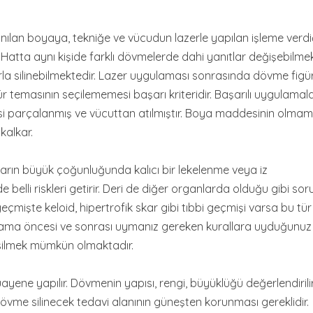
anılan boyaya, tekniğe ve vücudun lazerle yapılan işleme verdi
 Hatta aynı kişide farklı dövmelerde dahi yanıtlar değişebilmek
a silinebilmektedir. Lazer uygulaması sonrasında dövme fig
temasının seçilememesi başarı kriteridir. Başarılı uygulamalar
parçalanmış ve vücuttan atılmıştır. Boya maddesinin olmam
kalkar.
ların büyük çoğunluğunda kalıcı bir lekelenme veya iz
belli riskleri getirir. Deri de diğer organlarda olduğu gibi sor
çmişte keloid, hipertrofik skar gibi tıbbi geçmişi varsa bu tür
ulama öncesi ve sonrası uymanız gereken kurallara uyduğunuz
silmek mümkün olmaktadır.
ne yapılır. Dövmenin yapısı, rengi, büyüklüğü değerlendirilir.
vme silinecek tedavi alanının güneşten korunması gereklidir.