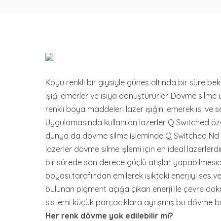
Koyu renkli bir giysiyle güneş altında bir süre bek
ışığı emerler ve ısıya dönüştürürler. Dövme silme 
renkli boya maddeleri lazer ışığını emerek ısı ve 
Uygulamasında kullanılan lazerler Q Switched özel
dünya da dövme silme işleminde Q Switched Nd YAG
lazerler dövme silme işlemi için en ideal lazerler
bir sürede son derece güçlü atışlar yapabilmesid
boyası tarafından emilerek ışıktaki enerjiyi ses v
bulunan pigment açığa çıkan enerji ile çevre dok
sistemi küçük parçacıklara ayrışmış bu dövme boy
Her renk dövme yok edilebilir mi?