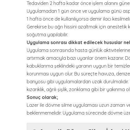
Tedaviden 2 hafta kadar önce işlem alanını güneş
Uygulamadan 1 gün önce ve uygulama günü aspirin
1 hafta önce de kullanılıyorsa demir ilacı kesilme
Gerekirse bu ağrı hissini azaltmak için anestetik
soğutma yapılabilir.
Uygulama sonrası dikkat edilecek hususlar nel
Uygulama sonrasında hasta günlük aktivitelerine
artırmak amacıyla bazı uyarılar önem kazanır. Dö
kabuklanma şeklindeki yaranın uygun bir temizley
korunması uygun olur. Bu süreçte havuza, denize
banyosu gibi uygulamalardan uzak durulmalıdır. 
kızarıklık, ağrılı şişlik, zonklama gibi bir yakınm
Sonuç olarak;
Lazer ile dövme silme uygulaması uzun zaman ve
beklenmemelidir. Uygulama sürecinde dövme üzer