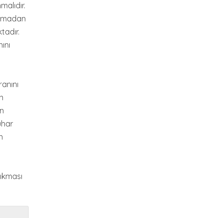
malıdır.
ulamadan
tadır.
ını
ranını
n
an
uhar
n
çıkması