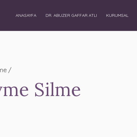
ANASAYFA
DR. ABUZER GAFFAR ATLI
KURUMSAL
lme /
vme Silme