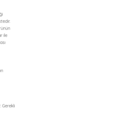
ği
tedir.
ürünün
 ile
ası
un
 Gerekli